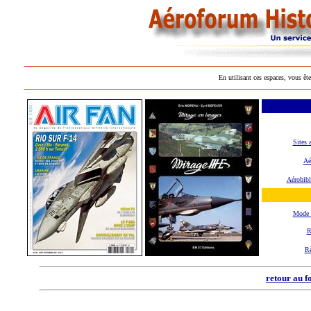
En utilisant ces espaces, vous ête
Sites 
Aé
Aérobibl
Mode 
R
R
retour au f