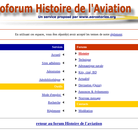
En utilisant ces espaces, vous êtes réputé(e) avoir accepté les termes de notre
règlement
.
Services
Forums
Histoire
Accueil
Technique
Sites adhérents
Aéronautique navale
Aérostories
Kits, ciné, BD
Actualité
Aérobibliothèque
Devinettes (Quizz)
Outils
Annonces & événements
Mode d'emploi
Nouveau message
Recherche
Contacts
Règlement
Modération
retour au forum Histoire de l'aviation