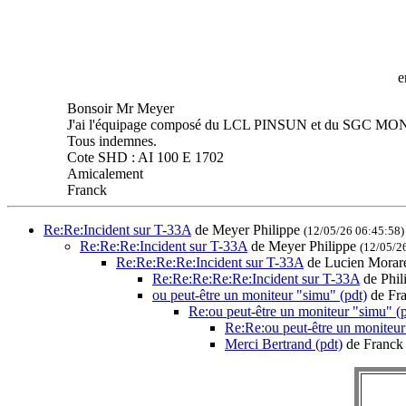
e
Bonsoir Mr Meyer
J'ai l'équipage composé du LCL PINSUN et du SGC MONT
Tous indemnes.
Cote SHD : AI 100 E 1702
Amicalement
Franck
Re:Re:Incident sur T-33A
de Meyer Philippe
(12/05/26 06:45:58)
Re:Re:Re:Incident sur T-33A
de Meyer Philippe
(12/05/2
Re:Re:Re:Re:Incident sur T-33A
de Lucien Mora
Re:Re:Re:Re:Re:Incident sur T-33A
de Phi
ou peut-être un moniteur "simu" (pdt)
de F
Re:ou peut-être un moniteur "simu" (p
Re:Re:ou peut-être un moniteur
Merci Bertrand (pdt)
de Fran