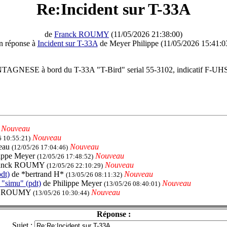
Re:Incident sur T-33A
de
Franck ROUMY
(11/05/2026 21:38:00)
n réponse à
Incident sur T-33A
de Meyer Philippe (11/05/2026 15:41:0
AGNESE à bord du T-33A "T-Bird" serial 55-3102, indicatif F-UH
Nouveau
Nouveau
6 10:55:21)
reau
Nouveau
(12/05/26 17:04:46)
lippe Meyer
Nouveau
(12/05/26 17:48:52)
ranck ROUMY
Nouveau
(12/05/26 22:10:29)
dt)
de *bertrand H*
Nouveau
(13/05/26 08:11:32)
 "simu" (pdt)
de Philippe Meyer
Nouveau
(13/05/26 08:40:01)
ck ROUMY
Nouveau
(13/05/26 10:30:44)
Réponse :
Sujet :