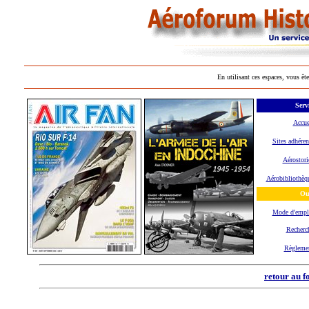
En utilisant ces espaces, vous ête
Serv
Accue
Sites adhéren
Aérostori
Aérobibliothèq
Out
Mode d'emp
Recherc
Règleme
retour au f