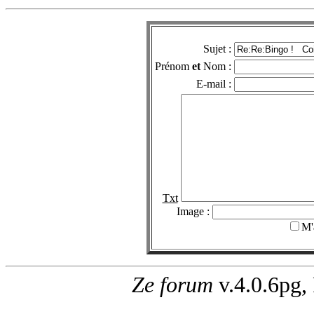
Sujet :
Prénom
et
Nom :
E-mail :
Txt
Image :
M'
Ze forum
v.4.0.6pg