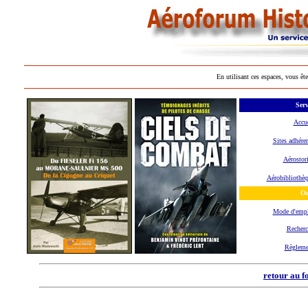
En utilisant ces espaces, vous ête
Serv
Accue
Sites adhére
Aérostor
Aérobibliothèq
Ou
Mode d'emp
Recherc
Règleme
retour au f