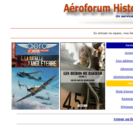
En utilisant ces espaces, vous ête
Servic
Accuei
Sites adhérent
Aérostorie
Aérobibliothèqu
Outi
Mode d'empl
Recherch
Règlemen
retour au f