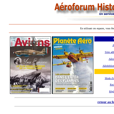
En utilisant ces espaces, vous ête
A
Sites adh
Aéros
Aérobiblio
Mode d'
Rec
Règl
retour au f