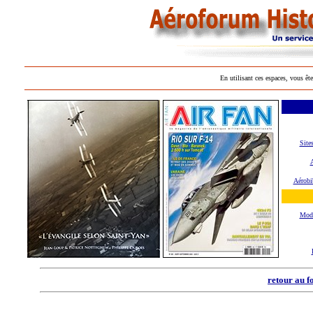
En utilisant ces espaces, vous ête
Site
A
Aérobi
Mod
retour au f