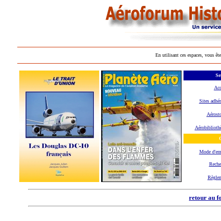
En utilisant ces espaces, vous ête
Se
Acc
Sites adhér
Aérosto
Aérobiblioth
O
Mode d'em
Reche
Règle
retour au f