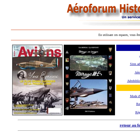
En utilisant ces espaces, vous ête
Sites ad
Aéro
Aérobibli
Mode d
Re
Règ
retour au f