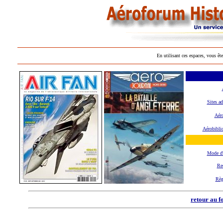
En utilisant ces espaces, vous ête
Sites ad
Aéro
Aérobibli
Mode d
Re
Règ
retour au f