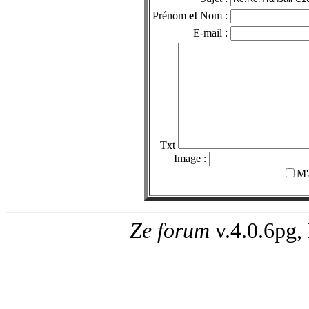
Prénom
et
Nom :
E-mail :
Txt
Image :
M'
Ze forum
v.4.0.6pg