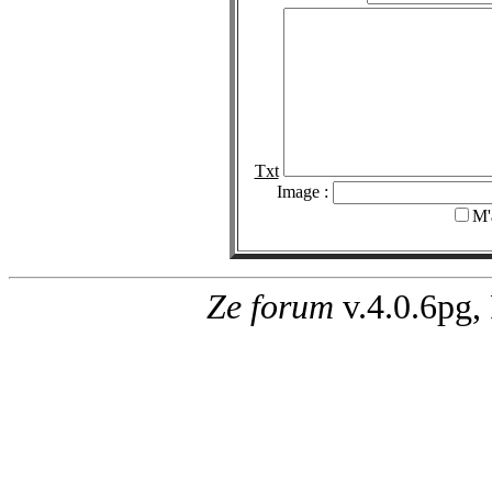
Txt
Image :
M'
Ze forum
v.4.0.6pg