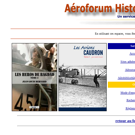
En utilisant ces espaces, vous ête
Ser
Accu
Sites adhére
Aérostor
Aérobibliothè
O
Mode d'em
Recher
Règlem
retour au f