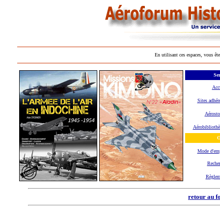
En utilisant ces espaces, vous ête
Ser
Acc
Sites adhér
Aérosto
Aérobiblioth
O
Mode d'em
Reche
Règlem
retour au f