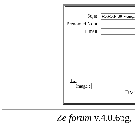
Sujet :
Prénom
et
Nom :
E-mail :
Txt
Image :
M'
Ze forum
v.4.0.6pg