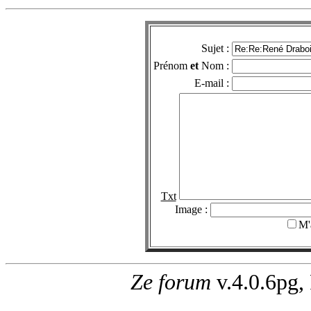
Sujet :
Prénom
et
Nom :
E-mail :
Txt
Image :
M'
Ze forum
v.4.0.6pg