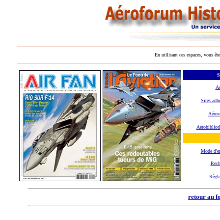
En utilisant ces espaces, vous ête
S
Ac
Sites adh
Aéros
Aérobibliot
Mode d'e
Rech
Règl
retour au f