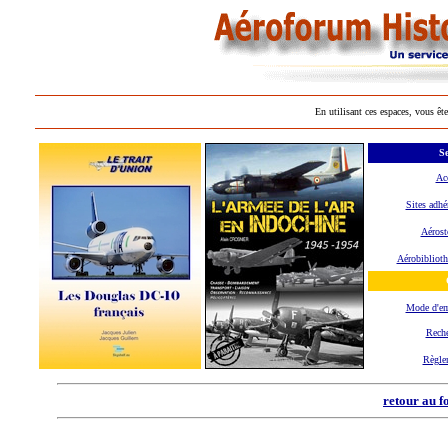
En utilisant ces espaces, vous ête
Se
Ac
Sites adhé
Aérost
Aérobibliot
Mode d'e
Reche
Règle
retour au f