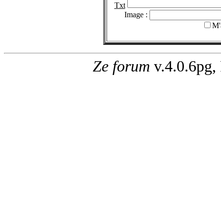
Txt
Image :
M'
Ze forum
v.4.0.6pg