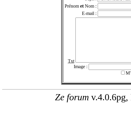
Prénom
et
Nom :
E-mail :
Txt
Image :
M'
Ze forum
v.4.0.6pg