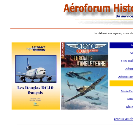
En utilisant ces espaces, vous ête
Se
Ac
Sites adhé
Aérost
Aérobibliot
Mode d'e
Rech
Règle
retour au f