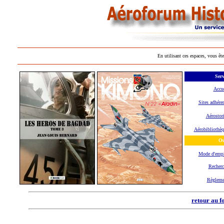
En utilisant ces espaces, vous ête
Serv
Accue
Sites adhére
Aérostor
Aérobibliothèq
Ou
Mode d'emp
Recherc
Règleme
retour au f