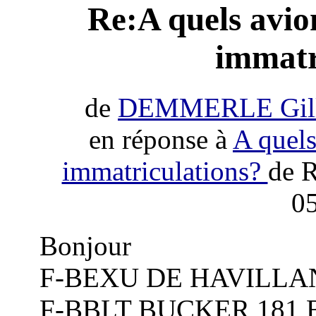
Re:A quels avio
immatr
de
DEMMERLE Gill
en réponse à
A quels
immatriculations?
de 
05
Bonjour
F-BEXU DE HAVILLAN
F-BBLT BUCKER 181 B