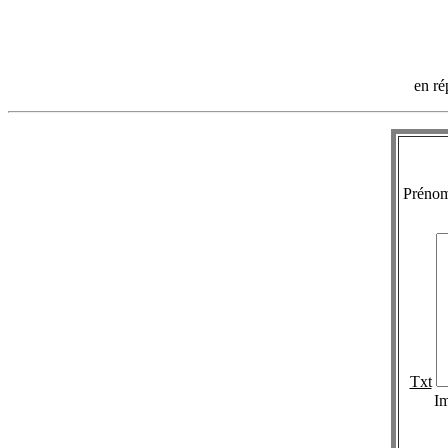
en r
Préno
Txt
I