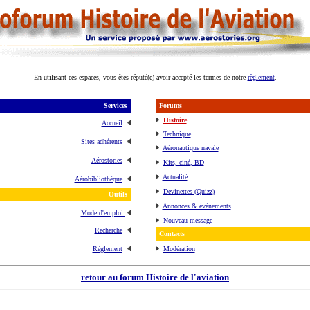
En utilisant ces espaces, vous êtes réputé(e) avoir accepté les termes de notre
règlement
.
Services
Forums
Histoire
Accueil
Technique
Sites adhérents
Aéronautique navale
Aérostories
Kits, ciné, BD
Actualité
Aérobibliothèque
Devinettes (Quizz)
Outils
Annonces & événements
Mode d'emploi
Nouveau message
Recherche
Contacts
Règlement
Modération
retour au forum Histoire de l'aviation