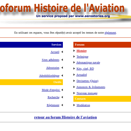
En utilisant ces espaces, vous êtes réputé(e) avoir accepté les termes de notre
règlement
.
Services
Forums
Histoire
Accueil
Technique
Sites adhérents
Aéronautique navale
Aérostories
Kits, ciné, BD
Actualité
Aérobibliothèque
Devinettes (Quizz)
Outils
Annonces & événements
Mode d'emploi
Nouveau message
Recherche
Contacts
Règlement
Modération
retour au forum Histoire de l'aviation