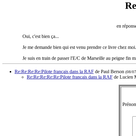
Re
en répons
Oui, c'est bien ça...
Je me demande bien qui est venu prendre ce livre chez moi.
Je suis en train de passer l'E/C de Marseille au peigne fin m
Re:Re:Re:Re:Pilote français dans la RAF
de Paul Berson
(08/0
Re:Re:Re:Re:Re:Pilote français dans la RAF
de Lucien 
Préno