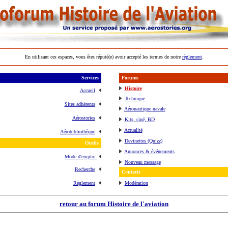
En utilisant ces espaces, vous êtes réputé(e) avoir accepté les termes de notre
règlement
.
Services
Forums
Histoire
Accueil
Technique
Sites adhérents
Aéronautique navale
Aérostories
Kits, ciné, BD
Actualité
Aérobibliothèque
Devinettes (Quizz)
Outils
Annonces & événements
Mode d'emploi
Nouveau message
Recherche
Contacts
Règlement
Modération
retour au forum Histoire de l'aviation