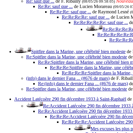
Re: sauf que ...
de F. Ribailly
Nouveau
(08/05/26 09:58:05)
Re:Re: sauf que ...
de Lucien Morareau
(09/05/26 0
Re:Re:Re: sauf que ...
de Raymond Lesné
(
Re:Re:Re:Re: sauf que ...
de Lucien 
Re:Re:Re:Re:Re: sauf que ...
de
Re:Re:Re:Re:Re:
Re:Re:Re:Re:Re:Re
Re:Re:Re:Re
Spitfire dans la Marine, une célébrité bien modeste
de 
Re:Spitfire dans la Marine, une célébrité bien modeste
de
Re:Re:Spitfire dans la Marine, une célébrité bien 
Re:Re:Re:Spitfire dans la Marine, une céléb
Re:Re:Re:Re:Spitfire dans la Marine, 
(info) dans le dernier Fana ... (#676 de mars)
de F. Ribai
Re:(info) dans le dernier Fana ... (#676 de mars)
de
Re:Spitfire dans la Marine, une célébrité bien modeste
de
Accident Latécoère 290 fin décembre 1933 à Saint-Raphaël
de 
Re:Accident Latécoère 290 fin décembre 1933 
Re:Re:Accident Latécoère 290 fin décembre 1933 
Re:Re:Re:Accident Latécoère 290 fin décem
Re:Re:Re:Re:Accident Latécoère 290 
Mes excuses les plus pl