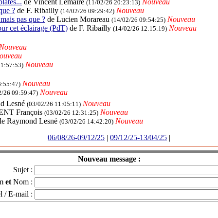
lates...
de Vincent Lemaire
Nouveau
(11/02/26 20:23:13)
que ?
de F. Ribailly
Nouveau
(14/02/26 09:29:42)
mais pas que ?
de Lucien Morareau
Nouveau
(14/02/26 09:54:25)
ur cet éclairage (PdT)
de F. Ribailly
Nouveau
(14/02/26 12:15:19)
Nouveau
ouveau
Nouveau
11:57:53)
Nouveau
6:55:47)
Nouveau
2/26 09:59:47)
d Lesné
Nouveau
(03/02/26 11:05:11)
NT François
Nouveau
(03/02/26 12:31:25)
e Raymond Lesné
Nouveau
(03/02/26 14:42:20)
06/08/26-09/12/25
|
09/12/25-13/04/25
|
Nouveau message :
Sujet :
om
et
Nom :
l / E-mail :