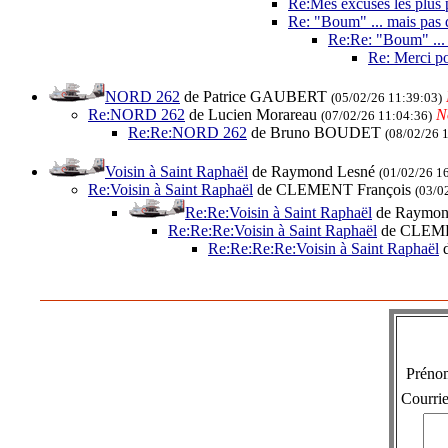
Re:Mes excuses les plus p
Re: "Boum" ... mais pas 
Re:Re: "Boum" ... 
Re: Merci po
NORD 262
de Patrice GAUBERT
(05/02/26 11:39:03)
Re:NORD 262
de Lucien Morareau
N
(07/02/26 11:04:36)
Re:Re:NORD 262
de Bruno BOUDET
(08/02/26 
Voisin à Saint Raphaël
de Raymond Lesné
(01/02/26 1
Re:Voisin à Saint Raphaël
de CLEMENT François
(03/0
Re:Re:Voisin à Saint Raphaël
de Raymon
Re:Re:Re:Voisin à Saint Raphaël
de CLEME
Re:Re:Re:Re:Voisin à Saint Raphaël
d
Prén
Courrie