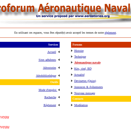
En utilisant ces espaces, vous êtes réputé(e) avoir accepté les termes de notre
règlement
.
Services
Forums
Histoire
Accueil
Technique
Sites adhérents
Aéronautique navale
Aérostories
Kits, ciné, BD
Actualité
Aérobibliothèque
Devinettes (Quizz)
Outils
Annonces & événements
Mode d'emploi
Nouveau message
Recherche
Contacts
Règlement
Modération
veau
veau