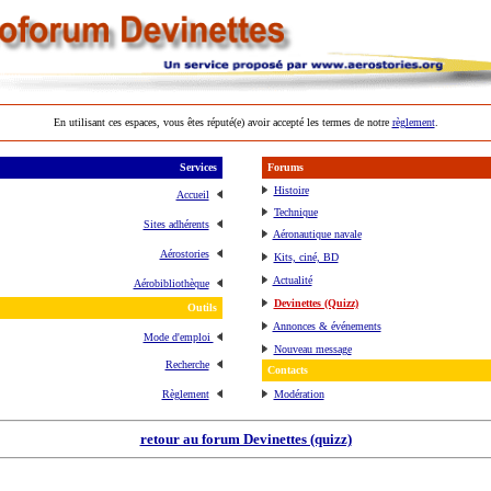
En utilisant ces espaces, vous êtes réputé(e) avoir accepté les termes de notre
règlement
.
Services
Forums
Histoire
Accueil
Technique
Sites adhérents
Aéronautique navale
Aérostories
Kits, ciné, BD
Actualité
Aérobibliothèque
Devinettes (Quizz)
Outils
Annonces & événements
Mode d'emploi
Nouveau message
Recherche
Contacts
Règlement
Modération
retour au forum Devinettes (quizz)