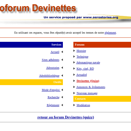
En utilisant ces espaces, vous êtes réputé(e) avoir accepté les termes de notre
règlement
.
Services
Forums
Histoire
Accueil
Technique
Sites adhérents
Aéronautique navale
Aérostories
Kits, ciné, BD
Actualité
Aérobibliothèque
Devinettes (Quizz)
Outils
Annonces & événements
Mode d'emploi
Nouveau message
Recherche
Contacts
Règlement
Modération
retour au forum Devinettes (quizz)