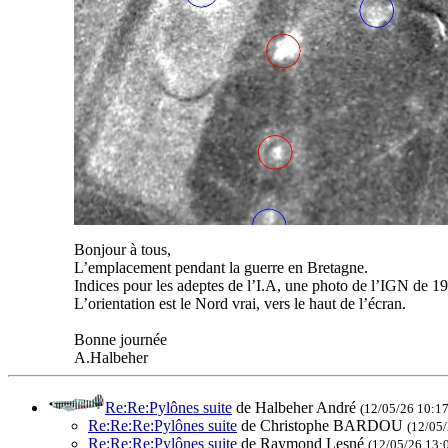
Bonjour à tous,
L’emplacement pendant la guerre en Bretagne.
Indices pour les adeptes de l’I.A, une photo de l’IGN de 19
L’orientation est le Nord vrai, vers le haut de l’écran.
Bonne journée
A.Halbeher
Re:Re:Pylônes suite
de Halbeher André
(12/05/26 10:17
Re:Re:Re:Pylônes suite
de Christophe BARDOU
(12/05/
Re:Re:Re:Pylônes suite
de Raymond Lesné
(12/05/26 13: