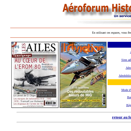
En utilisant ces espaces, vous ête
Sites ad
Aéro
Aérobibli
Mode d
Rec
Règ
retour au f