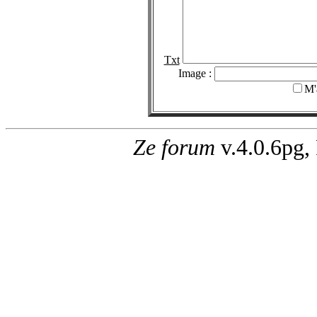
Txt
Image :
M'
Ze forum
v.4.0.6pg