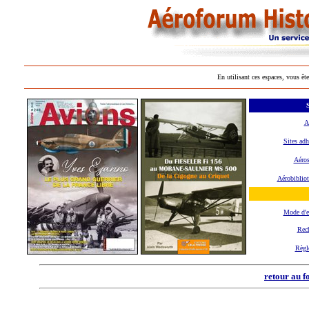
En utilisant ces espaces, vous ête
S
A
Sites adh
Aéros
Aérobiblio
Mode d'
Rec
Règl
retour au f