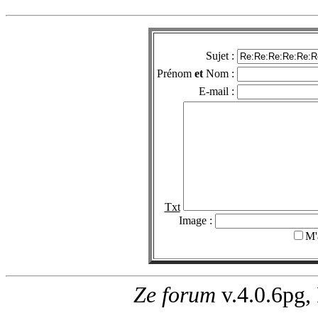
Sujet :
Prénom
et
Nom :
E-mail :
Txt
Image :
M'
Ze forum
v.4.0.6pg