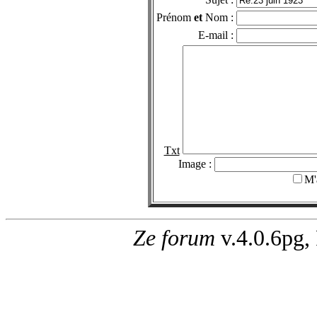
Prénom
et
Nom :
E-mail :
Txt
Image :
M'
Ze forum
v.4.0.6pg