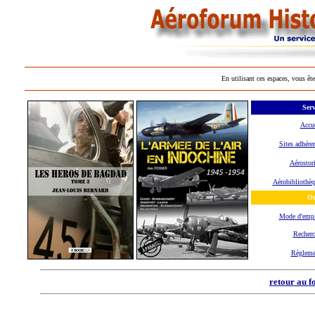
En utilisant ces espaces, vous ête
Serv
Accue
Sites adhére
Aérostor
Aérobibliothèq
Ou
Mode d'emp
Recherc
Règleme
retour au f