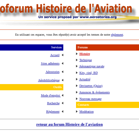
En utilisant ces espaces, vous êtes réputé(e) avoir accepté les termes de notre
règlement
.
Services
Forums
Histoire
Accueil
Technique
Sites adhérents
Aéronautique navale
Aérostories
Kits, ciné, BD
Actualité
Aérobibliothèque
Devinettes (Quizz)
Outils
Annonces & événements
Mode d'emploi
Nouveau message
Recherche
Contacts
Règlement
Modération
retour au forum Histoire de l'aviation