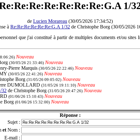
Re:Re:Re:Re:Re:Re:Re:G.A 1/3
de
Lucien Morareau
(30/05/2026 17:34:52)
nse à
Re:Re:Re:Re:Re:Re:G.A 1/32
de Christophe Borg (30/05/2026 1
rsonnel que j'ai constitué à partir de multiples documents et/ou sites In
Nouveau
18:06:26)
Borg
Nouveau
(30/05/26 21:33:46)
nry-Pierre Marquis
Nouveau
(30/05/26 22:22:46)
UMY
Nouveau
(30/05/26 22:41:26)
istophe Borg
Nouveau
(31/05/26 09:05:02)
ierre DUMOLLARD
Nouveau
(31/05/26 19:11:10)
/32
de Christophe Borg
Nouveau
(31/05/26 20:47:26)
ARD
Nouveau
(01/06/26 15:10:43)
he Borg
Nouveau
(01/06/26 15:32:00)
Réponse :
Sujet :
m
et
Nom :
E-mail :