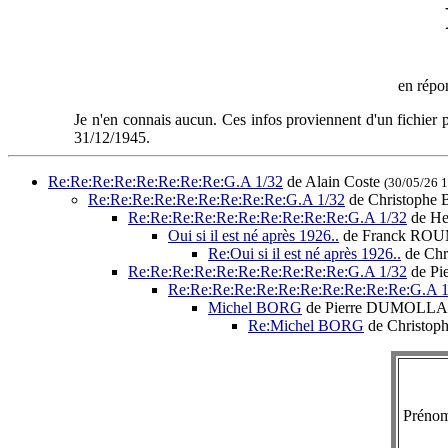
en répo
Je n'en connais aucun. Ces infos proviennent d'un fichier pe
31/12/1945.
Re:Re:Re:Re:Re:Re:Re:Re:G.A 1/32
de Alain Coste
(30/05/26 
Re:Re:Re:Re:Re:Re:Re:Re:Re:G.A 1/32
de Christophe 
Re:Re:Re:Re:Re:Re:Re:Re:Re:Re:G.A 1/32
de He
Oui si il est né après 1926..
de Franck RO
Re:Oui si il est né après 1926..
de Chr
Re:Re:Re:Re:Re:Re:Re:Re:Re:Re:G.A 1/32
de P
Re:Re:Re:Re:Re:Re:Re:Re:Re:Re:Re:G.A 1
Michel BORG
de Pierre DUMOLL
Re:Michel BORG
de Christop
Préno