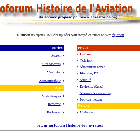
En utilisant ces espaces, vous êtes réputé(e) avoir accepté les termes de notre
règlement
.
Services
Forums
Histoire
Accueil
Technique
Sites adhérents
Aéronautique navale
Aérostories
Kits, ciné, BD
Actualité
Aérobibliothèque
Devinettes (Quizz)
Outils
Annonces & événements
Mode d'emploi
Nouveau message
Recherche
Contacts
Règlement
Modération
retour au forum Histoire de l'aviation