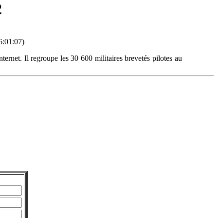
2
6:01:07)
ternet. Il regroupe les 30 600 militaires brevetés pilotes au