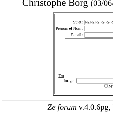
Christophe Borg
(03/06
Sujet :
Prénom
et
Nom :
E-mail :
Txt
Image :
M'
Ze forum
v.4.0.6pg