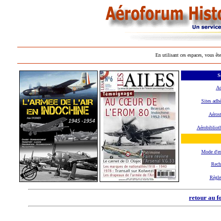
En utilisant ces espaces, vous ête
S
Ac
Sites adhé
Aérost
Aérobibliot
Mode d'e
Rech
Règl
retour au f