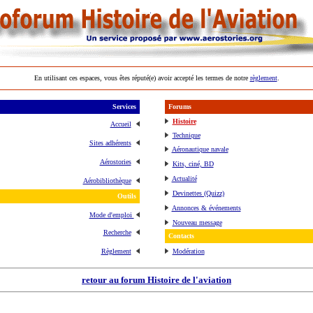
En utilisant ces espaces, vous êtes réputé(e) avoir accepté les termes de notre
règlement
.
Services
Forums
Histoire
Accueil
Technique
Sites adhérents
Aéronautique navale
Aérostories
Kits, ciné, BD
Actualité
Aérobibliothèque
Devinettes (Quizz)
Outils
Annonces & événements
Mode d'emploi
Nouveau message
Recherche
Contacts
Règlement
Modération
retour au forum Histoire de l'aviation