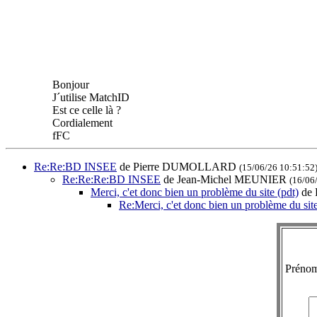
Bonjour
J´utilise MatchID
Est ce celle là ?
Cordialement
fFC
Re:Re:BD INSEE
de Pierre DUMOLLARD
(15/06/26 10:51:52
Re:Re:Re:BD INSEE
de Jean-Michel MEUNIER
(16/06
Merci, c'et donc bien un problème du site (pdt)
de
Re:Merci, c'et donc bien un problème du site
Préno