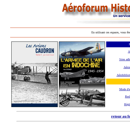
En utilisant ces espaces, vous ête
S
A
Sites adh
Aéros
Aérobiblio
Mode d'
Rec
Règl
retour au f