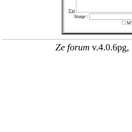
Txt
Image :
M'
Ze forum
v.4.0.6pg