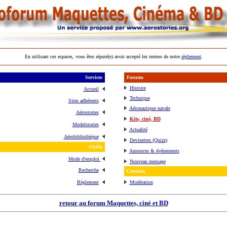
En utilisant ces espaces, vous êtes réputé(e) avoir accepté les termes de notre
règlement
.
Services
Forums
Histoire
Accueil
Technique
Sites adhérents
Aéronautique navale
Aérostories
Kits, ciné, BD
Modelstories
Actualité
Aérobibliothèque
Devinettes (Quizz)
Outils
Annonces & événements
Mode d'emploi
Nouveau message
Recherche
Contacts
Règlement
Modération
retour au forum Maquettes, ciné et BD