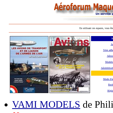
En utilisant ces espaces, vous ête
S
Ac
Sites adh
Aéros
Modelst
Aérobibliot
Mode d'e
Rech
Règl
VAMI MODELS
de Phil