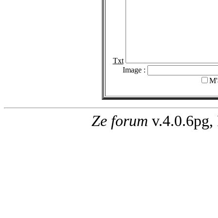
Txt
Image :
M'
Ze forum
v.4.0.6pg