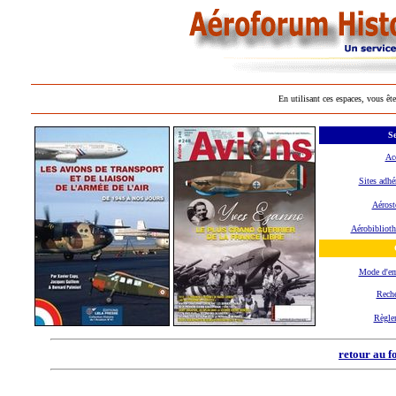
En utilisant ces espaces, vous ête
Se
Ac
Sites adhé
Aérost
Aérobibliot
Mode d'e
Reche
Règle
retour au f