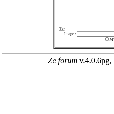
Txt
Image :
M'
Ze forum
v.4.0.6pg