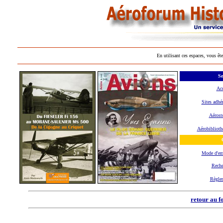
En utilisant ces espaces, vous ête
Se
Acc
Sites adhé
Aérost
Aérobiblioth
Mode d'e
Reche
Règle
retour au f