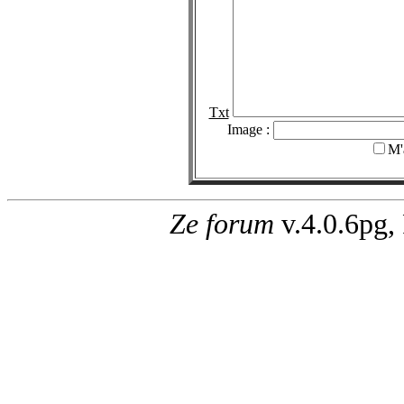
Txt
Image :
M'
Ze forum
v.4.0.6pg