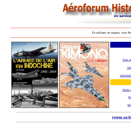
En utilisant ces espaces, vous ête
Sites a
Aér
Aérobibl
Mode 
Re
Rè
retour au f