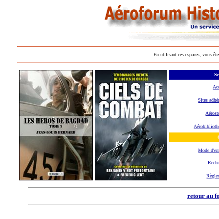
En utilisant ces espaces, vous ête
Se
Ac
Sites adhé
Aérost
Aérobibliot
Mode d'e
Reche
Règle
retour au f