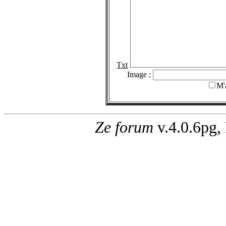
Txt
Image :
M'
Ze forum
v.4.0.6pg